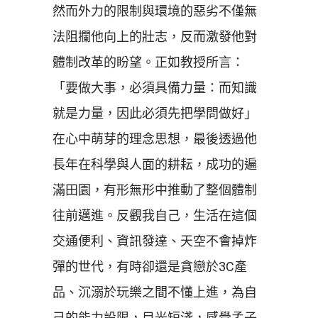
然而外力的限制與環境的惡劣不僅無
法阻攔他向上的壯志，反而激發他對
體制改革的盼望。正如教授所言：
「要做大事，必須具備力量：而知識
就是力量，因此必須先把學問做好」
在心中萌芽的理念思想，最後透過他
長年在科學與人面的耕耘，成功的遍
滿田園，有形無形中推動了整個體制
往前邁進。反觀我自己，生活在這個
交通便利、資訊發達、天空不會掉炸
彈的世代，有時卻還是貪戀於3C產
品、沉溺於玩樂之間不懂上進，為自
己的能力設限，目光短淺，感覺孟子