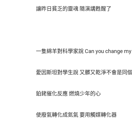
讓昨日貧乏的靈魂 隨演講甦醒了
一隻綿羊對科學家說 Can you change my wo
愛因斯坦對學生說 又髒又乾淨不會是同
鉑銠催化反應 燃燒少年的心
使廢氣轉化成氮氣 要用觸媒轉化器