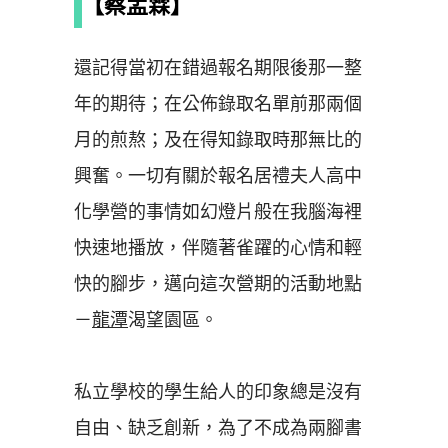
【蔡孟霖】
還記得當初在錯過報名期限後那一整
年的期待；在公佈錄取名單前那兩個
月的煎熬；及在得知錄取時那無比的
興奮。一切有關於報名居禮夫人高中
化學營的事情如幻燈片般在我腦海裡
快速地播放，伴隨著雀躍的心情和輕
快的腳步，邁向這次營期的活動地點
－
龍潭
渴望園區。
私立學校的學生給人的印象總是沒有
自由、缺乏創新，為了不成為兩腳書