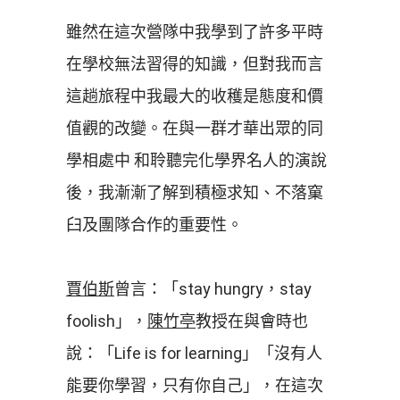
雖然在這次營隊中我學到了許多平時
在學校無法習得的知識，但對我而言
這趟旅程中我最大的收穫是態度和價
值觀的改變。在與一群才華出眾的同
學相處中 和聆聽完化學界名人的演說
後，我漸漸了解到積極求知、不落窠
臼及團隊合作的重要性。
賈伯斯
曾言：「stay hungry，stay
foolish」，
陳竹亭
教授在與會時也
說：「Life is for learning」「沒有人
能要你學習，只有你自己」，在這次