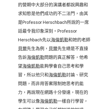
的營期中大部分的演講者都說興趣和
求知慾是他們成功的不二法門，由其
是Professor Herschbach所說的一席
話最令我印象深刻。Professor
Herschbach先以
海倫凱勒
和她的老師
貝爾
先生為例，
貝爾
先生總是不直接
告訴
海倫凱勒
問題的真正解答，他希
望
海倫凱勒
能夠學會自己思考和學
習，所以他只和
海倫凱勒
討論、研究
問題，而非用答案限制她思考的能
力，再說現在網路十分發達，現在的
學生可以像
海倫凱勒
一樣自行學習，