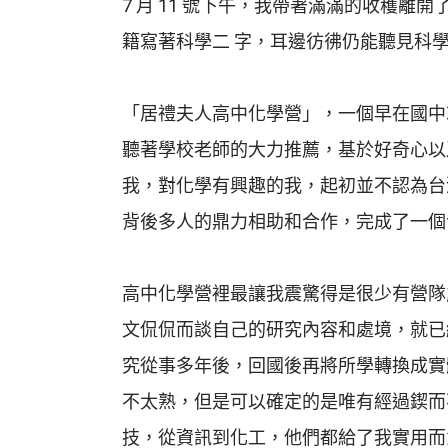
7 月 11 號下午，我帶著滿滿的收穫
籍寫著科學二 字，耳邊彷彿仍能聽見科
「居禮夫人高中化學營」，一個早在國中
聽著學校老師的大力推薦，基於好奇心以
我，對化學有興趣的我，起初並不認為台
背後多人的鼎力相助和合作，完成了一個
高中化學營裡最讓我震驚得是很少有營隊
文侃侃而談自己的研究內容和處境，就已
究從事多年後，回國後再將所學轉換成實
不太熟，但是可以確定的是唯有經過鍥而
技，從資訊到化工，他們都給了我實用而