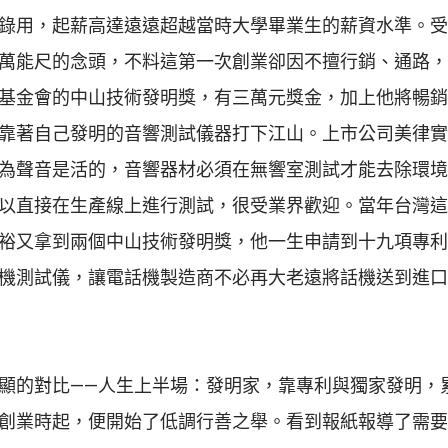
錄用，起薪高達遠遠超越當時大學畢業生的薪資水準。受
萬能尺的念頭，不料這第一次創業卻因不擅行銷、通路，
基金會的中山技術發明獎，有三萬元獎金，加上他將暢銷
靠著自己發明的音響測試儀器打下江山。上市公司美律實
為聲音是活的，音響器材必須在無響室測試才能去除環境
以直接在生產線上進行測試，很受業界歡迎。當年台灣這
裕又拿到兩個中山技術發明獎，他一生申請到十九項專利
機測試儀，讓電話機製造商不必再大老遠將話機送到進口
顯的對比——人生上半場：發明家，靠專利與獨家發明，
創業時起，便開始了低調行善之舉。看到報紙報導了需要