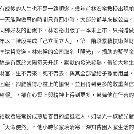
有成後的人生也不是一路順遂，幾年前林宏裕教授出現帕
一天能夠做事的時間只有四小時，大部分都拿來做公益。
同鄉好友的勸說下，林宏裕出版了一本未上市、只捐贈做
年以三階段完成「己立而立人」，第一階段累積技術與財
李遠哲寫道。林宏裕的公司取名「陽光」，捐助的獎學金
這是有感於太陽每天升起，默默的發光發熱，帶給大地生
財富，生不帶來，死不帶去，與其全部留給子孫而用盡，
回報，卻能獲得心靈上的愉悅，並且得到更多的敬重與信
望報」，卻在心靈上與精神上得到更多，鼓舞他在行善的
裕教授經常扮成慈眉善目的聖誕老人，如陽光一樣發光發
「天命使然」。他小時候家境清寒，深知貧困人家生活的