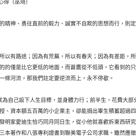
心得（巫琦）
的精神、勇往直前的毅力、誠實不自欺的思想而行，則定
所以有路途；因為有荒蕪，所以有春天；因為有差距，所
的的僅是比它更低的地面，而蒼鷹從不低頭，它看到的只
一條河流，那我們註定要逆流而上，永不停歇。
就為自己設下人生目標，並身體力行；前半生，花費大部
授、資本額五百萬的小企業主，卻能捐出畢生積蓄超過四
發明家愛迪生恰巧同月同日生，從小他就喜歡拆東西研究
三本著作和八張專利證書到聯美電子公司求職。雖然應徵