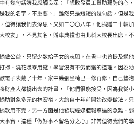
中有幾句話讓我感觸良深：「想敢發員工幫助弱勢的心，
是我的名字，不重要。」雖然只是短短的幾句話，但是我
，值得讓我們去深思。又如二〇〇八年，他捐贈二十輛加
大校友」，不見其名，贈車典禮也由北科大校長出席，不
捐做公益、只留少數給子女的志願。在書中也曾提及過他
打掃、澆花賺零用錢，學習沒有不勞而獲的道理。因為幼
歐電子表戴了十年，家中幾張坐椅已一修再修，自己墊泡
將財產大都捐出去的計畫，「他們很能接受，因為我從小
捐助對象多元的林宏裕，大約自十年前開始改變做法，只
捐款用不完，另一方面是他發現經媒體報導過的急難、弱
大事實，這種「做好事不留名分之心」非常值得我們的學