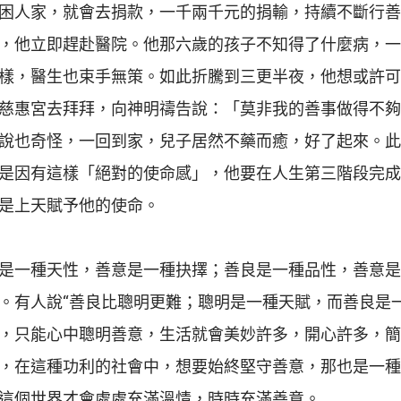
困人家，就會去捐款，一千兩千元的捐輸，持續不斷行善
，他立即趕赴醫院。他那六歲的孩子不知得了什麼病，一
樣，醫生也束手無策。如此折騰到三更半夜，他想或許可
慈惠宮去拜拜，向神明禱告說：「莫非我的善事做得不夠
說也奇怪，一回到家，兒子居然不藥而癒，好了起來。此
是因有這樣「絕對的使命感」，他要在人生第三階段完成
是上天賦予他的使命。
是一種天性，善意是一種抉擇；善良是一種品性，善意是
。有人說“善良比聰明更難；聰明是一種天賦，而善良是
，只能心中聰明善意，生活就會美妙許多，開心許多，簡
，在這種功利的社會中，想要始終堅守善意，那也是一種
這個世界才會處處充滿溫情，時時充滿善意。