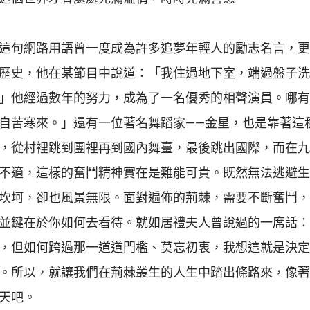
這句網路用語曾一度成為許多追夢年輕人的勵志名言，更
歷史，他在某節目中說道：「我住過地下室，端過盤子洗
」他經過數年的努力，成為了一名優秀的相聲演員。哪有
自苦寒來。」還有一位著名舞蹈家——金星，也是靠著這
，從村裡跳到團裡再到國內舞臺，最後跳出國際，而在九
不適，這樣的奮鬥精神實在是難能可貴。既然無法逃避生
坎坷，卻也風景無限。面對遍佈的荊棘，需要不斷奮鬥，
並鍵在於你如何去看待。就如居禮夫人曾說過的一席話：
，但如何跨過那一道道門檻、莫忘初衷，我想這就是決定
。所以，就讓我們在荊棘叢生的人生中踏出條路來，像著
天吧。