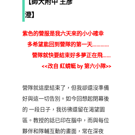
【師大附中 王彥
澄】
紫色的營服是我六天來的小小確幸
多希望能回到營隊的第一天…………
營隊就快要結束好多夢正在飛……
<<改自 紅蜻蜓 by 第六小隊>>
營隊就這麼結束了，但我卻還沒準備
好與這一切告別。如今回想起閉幕後
的 一段日子，我彷彿還留在渴望園
區。教授的話已印在腦中，而與每位
夥伴和隊輔互動的畫面，常在深夜