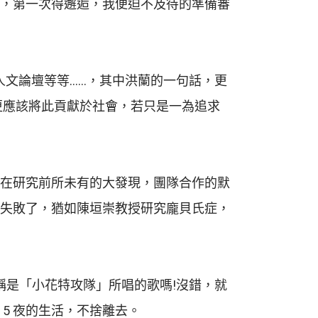
得知，第一次得邂逅，我便迫不及待的準備審
人文論壇等等……，其中洪蘭的一句話，更
更應該將此貢獻於社會，若只是一為追求
在研究前所未有的大發現，團隊合作的默
失敗了，猶如陳垣崇教授研究龐貝氏症，
稱是「小花特攻隊」所唱的歌嗎!沒錯，就
5 夜的生活，不捨離去。