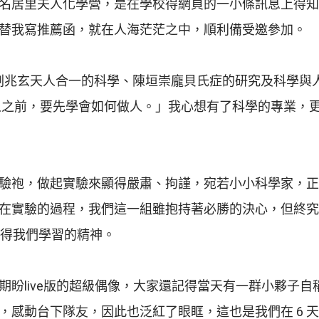
。會報名居里夫人化學營，是在學校得網頁的一小條訊息上
替我寫推薦函，就在人海茫茫之中，順利備受邀參加。
劉兆玄天人合一的科學、陳垣崇龐貝氏症的研究及科學與
人之前，要先學會如何做人。」我心想有了科學的專業，
驗袍，做起實驗來顯得嚴肅、拘謹，宛若小小科學家，正
在實驗的過程，我們這一組雖抱持著必勝的決心，但終究
值得我們學習的精神。
盼live版的超級偶像，大家還記得當天有一群小夥子自
感動台下隊友，因此也泛紅了眼眶，這也是我們在 6 天 