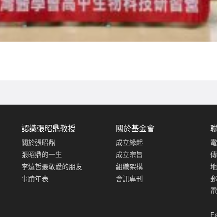
認識張昭鼎教授
關於基金會
關於張昭鼎
成立緣起
電
張昭鼎的一生
成立宗旨
傳
李遠哲最敬愛的朋友
組織架構
地
事蹟年表
會訊專刊
郵
電
F