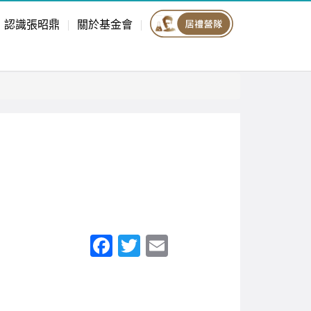
認識張昭鼎
關於基金會
F
T
E
a
wi
m
c
tt
ail