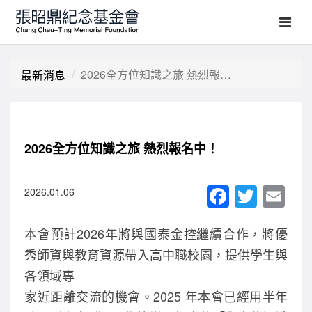
2026全方位知識之旅 熱烈報名中！
最新消息
2026全方位知識之旅 熱烈報名中！
F
T
E
2026.01.06
a
wi
m
本會預計2026年將與國泰金控繼續合作，將優
c
tt
ail
秀師資與教育資源帶入高中職校園，提供學生與
e
er
各領域專
b
家近距離交流的機會。2025 年本會已經用半年
o