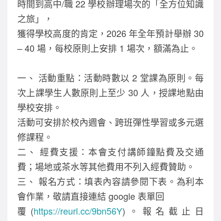
時間到高中/職 22 學校辦理場次的「全方位知識
o
之旅」，
k
獲得學校高度的肯定，2026 年全年預計舉辦 30
– 40 場，每校原則上安排 1 場次，額滿為止。
一、 活動重點：活動時數以 2 堂課為原則。每
次上課學生人數原則上至少 30 人，授課地點由
學校安排。
活動可安排於校內週會、跨班彈性學習或多元選
修課程。
二、 經費支援：本會支付講師鐘點費及交通
費；場地或茶水等其他費用不列入經費贊助。
三、 報名方式：填表內容請參閱下表。為利本
會作業，敬請直接連結 google 表單回
覆(
https://reurl.cc/9bn56Y
)。報名截止日