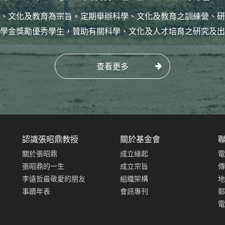
、文化及教育為宗旨。定期舉辦科學、文化及教育之訓練營、研
學金獎勵優秀學生，贊助有關科學、文化及人才培育之研究及出
查看更多
認識張昭鼎教授
關於基金會
關於張昭鼎
成立緣起
電
張昭鼎的一生
成立宗旨
傳
李遠哲最敬愛的朋友
組織架構
地
事蹟年表
會訊專刊
郵
電