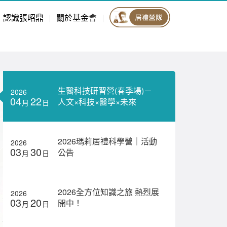
認識張昭鼎
關於基金會
生醫科技研習營(春季場)－
2026
04
22
人文×科技×醫學×未來
月
日
2026瑪莉居禮科學營｜活動
2026
03
30
公告
月
日
2026全方位知識之旅 熱烈展
2026
03
20
開中！
月
日