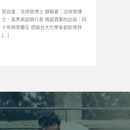
受訪者：沈祥榮博士 撰稿者：沈祥榮博
士、吳秀英副執行長 情感真摯的訪談：四
十年師恩難忘 透過台大化學系劉如熹特
[…]