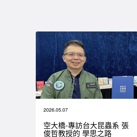
2026.05.07
空大橋-專訪台大昆蟲系 張
俊哲教授的 學思之路