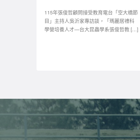
115年張俊哲顧問接受教育電台「空大橋節
目」主持人吳沂家專訪談，「瑪麗居禮科
學營培養人才—台大昆蟲學系張俊哲教 […]