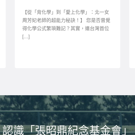
【從「背化學」到「愛上化學」：北一女
周芳妃老師的超能力秘訣！】 您是否曾覺
得化學公式繁瑣難記？其實，連台灣首位
[…]
認識「張昭鼎紀念基金會」