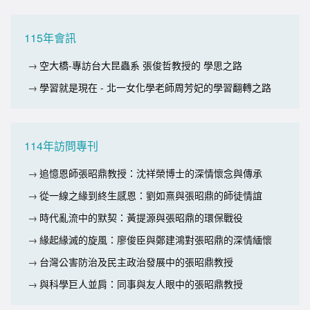
115年會訊
空大橋-專訪台大昆蟲系 張俊哲教授的 學思之路
學習就是現在 - 北一女化學老師周芳妃的學習翻轉之路
114年訪問專刊
追憶恩師張昭鼎教授：沈祥榮博士的深情懷念與傳承
從一線之緣到終生感恩：劉如熹與張昭鼎的師徒情誼
時代亂流中的默契：黃提源與張昭鼎的環保戰役
緣起緣滅的旋風：廖俊臣與鄭建鴻對張昭鼎的深情緬懷
台灣公害防治及民主政治發展中的張昭鼎教授
與科學巨人並肩：同事與友人眼中的張昭鼎教授