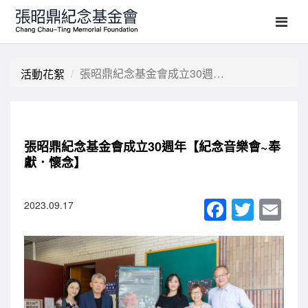
張昭鼎紀念基金會成立30週年【紀念音樂會~奉獻．懷念】
活動花絮
張昭鼎紀念基金會成立30週年【紀念音樂會~奉
獻．懷念】
F
T
E
2023.09.17
a
wi
m
c
tt
ail
e
er
b