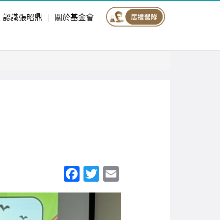
認識張昭鼎
關於基金會
F
T
E
a
wi
m
c
tt
ail