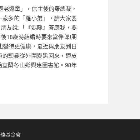
返老還童」，信主後的羅總裁，
一歲多的『羅小弟』，請大家要
朋友說:「『媽咪』答應我，要
後18歲時結婚時要來當伴郎!朋
也變得更健康，最近與朋友到日
爸的頭髮從外圍變黑回來，連皮
宜蘭冬山鄉興建圖書館。98年
聯絡基金會