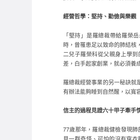
經營哲學：堅持、勤儉與樂觀
「堅持」是羅總裁帶給羅榮岳
時，曾罹患足以致命的肺結核
二兒子羅榮科從父親身上學到
差，白手起家創業，就必須養
羅總裁經營事業的另一秘訣就
有辦法能夠睡到自然醒，以寬
信主的過程見證六十甲子牽手
77歲那年，羅總裁健檢發現肺
見一群奇怪、可怕的沒有穿衣