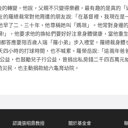
後的轉變，他說，父親不只變得樂觀，最有趣的是真的「
在的羅總裁常對他周遭的朋友說:「在基督裡，我現在是
他早了二、三十年，他尊稱她叫「媽咪」。他常對身邊的
!」，他要求他的換帖們要好好注意身體健康，當他重生
個個都答應要陪百歲人瑞「羅小弟」步入禮堂。羅總裁身體
天四小時的打球時間，也不喊累。羅榮岳說:「這兩年爸
行公益，也鼓勵兒子行公益，曾捐出私房錢二千四百萬元給
給災民，也主動捐款給六龜育幼院。
認識張昭鼎教授
關於基金會