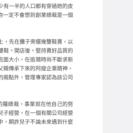
e
er
至少有一半的人口都有穿過她的皮
b
你一定不會想到創業總裁是一個
o
o
k
上，先在攤子旁擺幾雙鞋賣，以
萬雙鞋。開店後。堅持賣好品質的
店面大小，在追隨時尚不斷求新
父親傳承下來的阿瘦企業精神，
的兩點外，管理專家認為該公司
的羅總裁，事業就在他自己的努
兒子經營，在一個有關公司經營
中，期許兒子不論未來遇到什麼