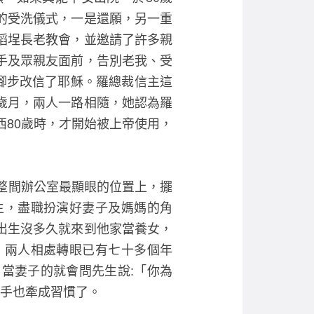
的受洗儀式，一是還願，另一重
稻埕長老教會，並邀請了許多親
手及眾親友面前，告別老我、受
腳步改信了耶穌。羅總裁信主這
歲月，兩人一路相隨，她認為羅
西80歲時，才開始被上帝使用，
整間辦公室最顯眼的位置上，擺
生，盡職扮演好妻子及媽媽的角
出生沒多久就來到他家當養女，
，兩人相處轉眼已有七十多個年
當妻子的就會問先生說:「你為
牽手也牽成習慣了。