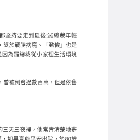
都堅持要走到最後;羅總裁年輕
，終於戰勝病魔。「勤儉」也是
是因為羅總裁從小家裡生活環境
，曾被倒會過數百萬，但是依舊
迷的三天三夜裡，他常青清楚地夢
，如果真能平安出院，於80歲