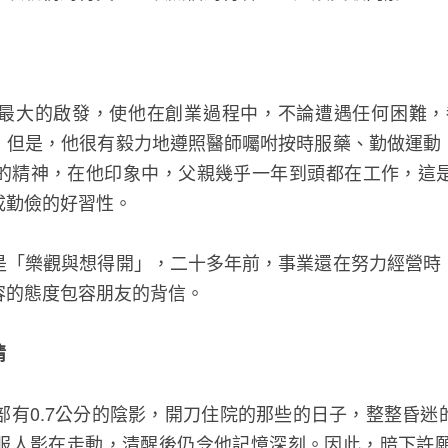
最大的啟發，使他在創業過程中，不論遭遇任何困難，
，但是，他很有毅力地遵照醫師囑咐按時服藥、勤做運動
的精神，在他印象中，父親幾乎一年到頭都在工作，這
成勤儉的好習性。
是「樂觀與想得開」，二十多年前，事業還在努力經營時
容的態度包容朋友的背信。
情
部有0.7公分的陰影，開刀住院的那些的日子，整整昏
服人影在走動，清醒後仍令他記憶深刻。因此，暗下許願