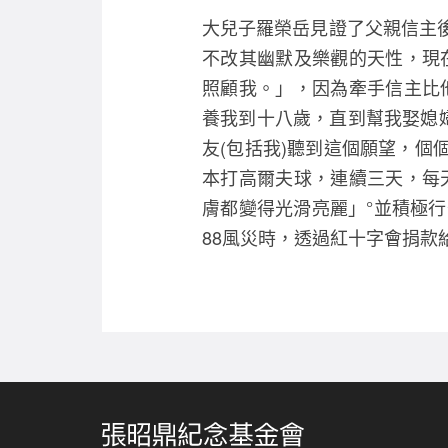
大兒子羅榮岳見證了父親信主
不改其幽默及樂觀的天性，現
照顧我。」，因為牽手信主比
養我到十八歲，直到幫我娶媳婦
友(包括我)聽到這個願望，
本打高爾夫球，連續三天，每
膚都變得光滑亮麗」°並積極
88風災時，透過紅十字會捐款