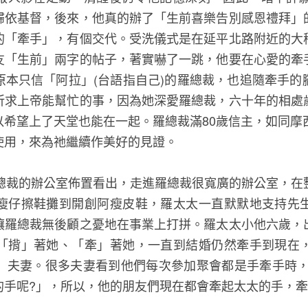
歸依基督，後來，他真的辦了「生前喜樂告別感恩禮拜」
的「牽手」，有個交代。受洗儀式是在延平北路附近的大
友「生前」兩字的帖子，著實嚇了一跳，他要在心愛的牽
原本只信「阿拉」(台語指自己)的羅總裁，也追隨牽手的
祈求上帝能幫忙的事，因為她深愛羅總裁，六十年的相處
希望上了天堂也能在一起。羅總裁滿80歲信主，如同摩
使用，來為祂繼續作美好的見證。
羅總裁的辦公室佈置看出，走進羅總裁很寬廣的辦公室，在
瘦仔擦鞋攤到開創阿瘦皮鞋，羅太太一直默默地支持先
讓羅總裁無後顧之憂地在事業上打拼。羅太太小他六歲，
「揹」著她、「牽」著她，一直到結婚仍然牽手到現在
」夫妻。很多夫妻看到他們每次參加聚會都是手牽手時，
的手呢?」，所以，他的朋友們現在都會牽起太太的手，