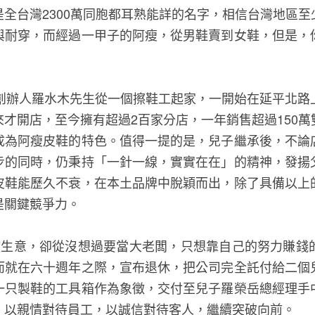
全台灣2300萬同胞都耳熟能詳的名字，相信台灣地區
與耐穿，而經過一甲子的阿瘦，從男鞋賣到女鞋，但是，
，創辦人羅水木先生從一個擦鞋工起家，一開始在延平北路
才開店，至今擁有超過2百家分店，一年銷售超過150
成為阿瘦皮鞋的特色。值得一提的是，兒子繼承後，不論
步的同時，仍秉持「一針一線，實實在在」的精神，發揚
皮鞋能歷久不衰，在本土品牌中脫穎而出，除了具備以上
是關鍵競爭力。
做生意，卻從沒想過要當大老闆，只想靠自己的努力賺錢
而就在六十週年之際，宣布退休，把公司完全託付給二個
一只製鞋的工具箱作為象徵，交付至兒子羅榮岳總經理手
，以親情對待員工，以誠信對待客人，繼續突破向前。