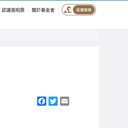
認識張昭鼎
關於基金會
F
T
E
a
wi
m
c
tt
ail