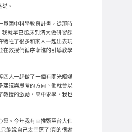
e
er
基礎。
b
o
一貫國中科學教育計畫，從那時
o
，我就早已起床到清大做研習課
k
許犧牲了很多和家人一起出去玩
並在教授們循序漸進的引導教學
等四人一起做了一個有關光觸媒
多建議與思考的方向。他就曾以
了教授的激勵，高中求學，我也
心靈。今年我有幸推甄至台大化
只能說自己太幸運了!真的很謝