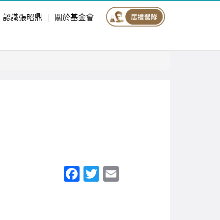
認識張昭鼎
關於基金會
F
T
E
a
wi
m
c
tt
ail