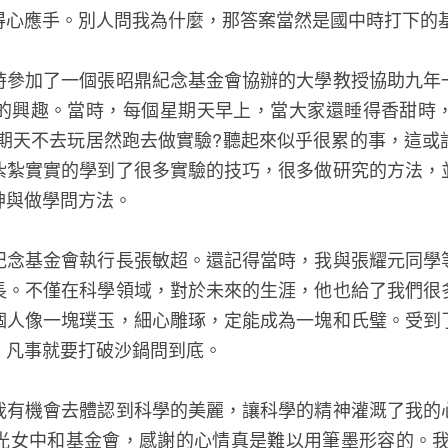
得心應手。別人問我為什麼，那答案當然是國中時打下的
時參加了一個張昭鼎紀念基金會協辦的大學教授協助九年
的興趣。當時，每個星期天早上，當大家還睡得香甜時
星期天不去玩居然跑去做實驗?聽起來似乎很累的事，這或
紮紮實實的學到了很多實驗的技巧，很多做研究的方法，
神與做學問方法。
紀念基金會執行長張敏超。還記得當時，我與張耀元同學
長。不僅在科學領域，對於未來的生涯，他也給了我們很
個人像一塊璞玉，細心雕琢，定能成為一塊和氏璧。受到
，凡事就要打破沙鍋問到底。
我有機會去體認到科學的美麗，讓科學的精神灌溉了我的
光女中和基金會，感謝的心情真是難以用筆墨形容的。我