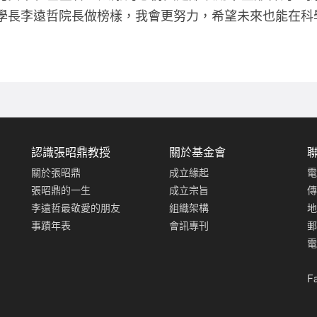
的學長李遠哲院長做榜樣，我會更努力，希望未來也能在科
認識張昭鼎教授
關於基金會
關於張昭鼎
成立緣起
電
張昭鼎的一生
成立宗旨
傳
李遠哲最敬愛的朋友
組織架構
地
事蹟年表
會訊專刊
郵
電
F