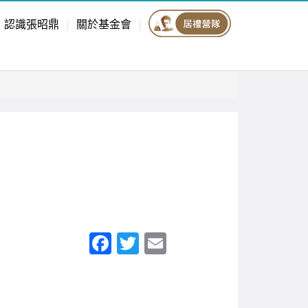
認識張昭鼎
關於基金會
F
T
E
a
wi
m
c
tt
ail