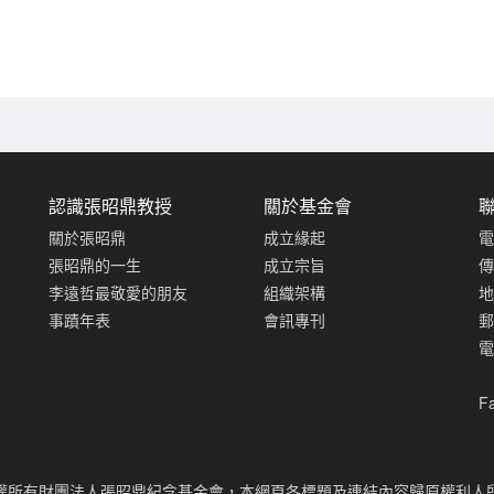
認識張昭鼎教授
關於基金會
關於張昭鼎
成立緣起
電
張昭鼎的一生
成立宗旨
傳
李遠哲最敬愛的朋友
組織架構
地
事蹟年表
會訊專刊
郵
電
F
版權所有財團法人張昭鼎紀念基金會，本網頁各標題及連結內容歸原權利人