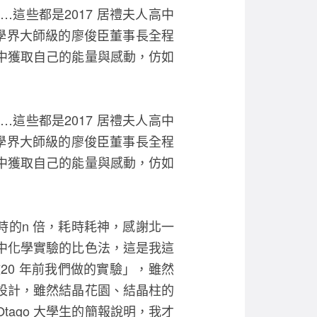
e
er
這些都是2017 居禮夫人高中
b
化學界大師級的廖俊臣董事長全程
o
中獲取自己的能量與感動，仿如
o
k
這些都是2017 居禮夫人高中
化學界大師級的廖俊臣董事長全程
中獲取自己的能量與感動，仿如
時的n 倍，耗時耗神，感謝北一
中化學實驗的比色法，這是我這
0 年前我們做的實驗」，雖然
所設計，雖然結晶花園、結晶柱的
ago 大學生的簡報說明，我才