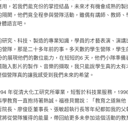
用，若我們能充份的掌控結晶，未來才有機會成熟的製造奈
的隔閡，他們竟全程參與營隊活動，雖偶有講師、教師、
身體語言吧。
的研究、科技、製造的專業知識，學員的才藝表演、演講
的營隊，那是二十多年前的事。多天數的學生營隊，學生
分的展現他們的數位能力，在短短的6 天，他們小隊準備
還融入影片的製作、音樂的擷取，我只能說學生真的太有
整個營隊真的讓我感受到我們未來的希望。
1994 年從清大化工研究所畢業，短暫於科技業服務，19
科學教育一直抱持著熱誠。福祿貝爾說：「教育之道無他
哲院長、廖俊臣董事長、張敏超執行長等年紀都如我的父
望將從營隊獲得的能量，帶回給更多未參加這個活動的教