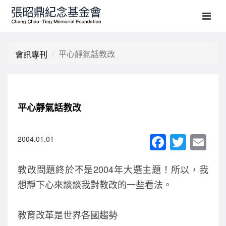
平心靜氣話教改
會訊專刊
平心靜氣話教改
F
T
E
2004.01.01
a
wi
m
教改問題終於不是2004年大選主題！所以，我
c
tt
ail
想靜下心來談談我對教改的一些看法。
e
er
b
教育改革是世界各國趨勢
o