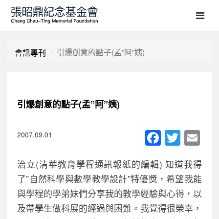
引爆創意的點子(孟”阿”姨)
會訊專刊
引爆創意的點子(孟”阿”姨)
F
T
E
2007.09.01
a
wi
m
治立(清華教育學程通訊報紙的編輯) 知道我得
c
tt
ail
了”自然科學與數學教學設計”特優獎，希望我能
e
er
與學程的學弟妹們分享我的教學經驗與心得，以
b
及帶學生做科展的經過與困難。我覺得很榮幸，
o