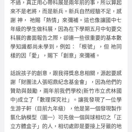
不過，真正用心帶科展是兩年前的事，所以算起
o
來不是老將，而是新兵。新兵自然經驗不足，感
k
謝 神， 祂賜「熱情」來彌補。這也像讓國中七
年級的學生做科展，因為在下學期五月中旬要交
科展的書面報告之際，卻連一些很重要的基本數
學知識都尚未學到，例如：「根號」，但 祂同
樣的因「愛」，賜下「創意」來彌補。
話說孩子的創意，跟我得獎息息相關，源起要感
謝「財團法人張昭鼎紀念基金會」，因為他們的
贊助與鼓勵，兩年前我們學校(新竹市立虎林國
中)成立了「數理探究社」。讓我發現了一位學
生游子軒（目前九年級），他是第一個發現製作
氯化鈉模型（圖一）可先做一個與球相切之「正
立方體盒子」的人，相切處即是要接上牙籤的地