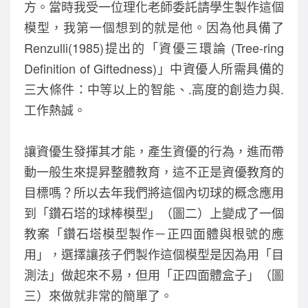
方。當時我受一位理化老師委託請學生製作這個
模型，我第一個想到的就是他。因為他具備了
Renzulli(1985)提出的「資優三環論 (Tree-ring
Definition of Giftedness)」中資優人所需具備的
三大條件：中等以上的智能、.高度的創造力與.
工作熱誠。
讓資優生發揮其才能，產生資優的行為，進而帶
動一般生來提昇整體教育，這不正是資優教育的
目標嗎？所以去年我們將這個內切球的概念應用
到「鑽石塔的球棒模型」（圖二）上變成了一個
教案「鑽石塔模型製作－正四面體與根號的應
用」，選擇讓孩子們製作這個模型是因為用「目
測法」做起來不易，但用「正四面體盒子」（圖
三）來做就非常的簡單了。