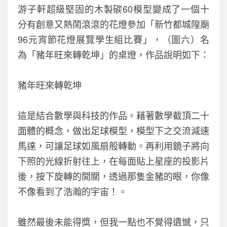
游子軒超級堅固的木製碳60模型變成了一個十
分有創意又熱鬧滾滾的花燈參加「新竹都城隍廟
96元宵節花燈展覽學生組比賽」，（圖六）名
為「豬年旺來轉乾坤」的桌燈，作品說明如下：
豬年旺來轉乾坤
這是結合數學與科技的作品。藉著數學截頂二十
面體的概念，做出足球模型，模型下之交流減速
馬達，可讓足球如風扇般轉動。再利用鏡子將向
下照的光線折射往上，在每面貼上星座的投影片
後，按下旋轉的開關，透過那隻金豬的眼，你像
不像看到了浩瀚的宇宙！。
雖然最後未能得獎，但我一點也不覺得遺憾，只