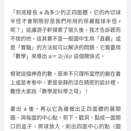
「到底稜長 a 為多少的正四面體，它的內切球
半徑才會剛剛好是我們所用的保麗龍球半徑 r
呢？」這讓游子軒摸索了很久後，我才告訴鍥而
不捨的他，這其實不是一般國中生用「直觀」或
是「實驗」的方法就可以解決的問題，它需要用
「數學」來導出 a＝ 2(√6)r 這個關係式。
根號這個神奇的數，原來不只理所當然的躺在書
上或是考卷中，更是安靜的活在精密的設計裡，
難怪大家說「數學是科學之母」！
畫出 a 後，再以它為邊做出正四面體的展開
圖，與每面的中心點。剪下、戳洞、黏成一面開
口的盒子，將球放入，刺出四面中心的點（圖