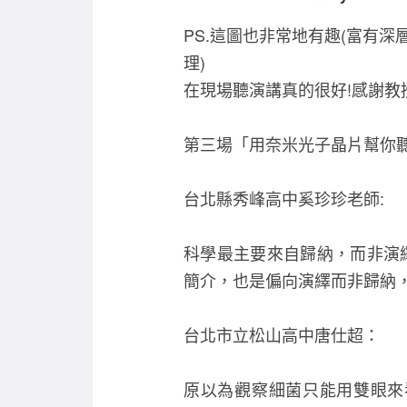
PS.這圖也非常地有趣(富有深
理)
在現場聽演講真的很好!感謝教
第三場「用奈米光子晶片幫你聽細
台北縣秀峰高中奚珍珍老師:
科學最主要來自歸納，而非演
簡介，也是偏向演繹而非歸納
台北市立松山高中唐仕超：
原以為觀察細菌只能用雙眼來