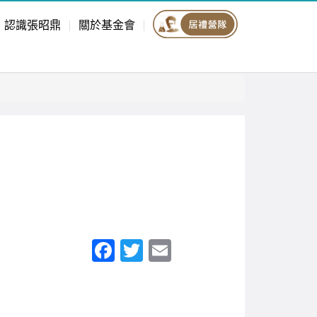
認識張昭鼎
關於基金會
F
T
E
a
wi
m
c
tt
ail