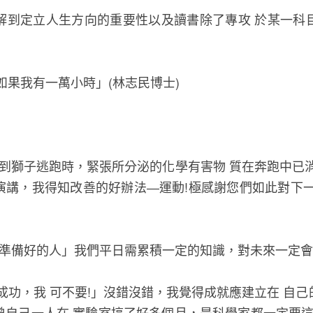
解到定立人生方向的重要性以及讀書除了專攻 於某一科
如果我有一萬小時」(林志民博士)
遇到獅子逃跑時，緊張所分泌的化學有害物 質在奔跑中已
演講，我得知改善的好辦法―運動!極感謝您們如此對下一
給準備好的人」我們平日需累積一定的知識，對未來一定
成功，我 可不要!」沒錯沒錯，我覺得成就應建立在 自
自己一人在 實驗室搞了好多個月，是科學家都一定要這