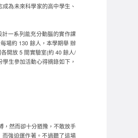
e
er
志成為未來科學家的高中學生、
b
o
o
:設計一系列能充分動腦的實作課
k
約 130 餘人，本學期舉 辦
開放 5 間實驗室(約 40 餘人/
下將部份學生參加活動心得摘錄如下，
脫環境的束縛，然而卻十分猶豫，不敢放手
」而強迫運作著。不過聽了這場