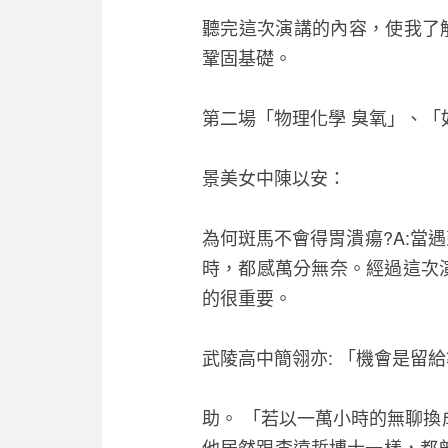
聽完這次演講的內容，使我了
鞏固基礎。
第二場「物理化學 臭氧」、「
景美女中陳以安：
為何斑馬不會得胃潰瘍?A:當
時，都感萬分無奈。經過這次
的很重要。
武陵高中簡翎亦: 「機會是留
助。 「若以一萬小時的無聊換
他居然跟李遠哲博士一樣，都曾