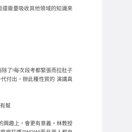
目還需要吸收其他領域的知識來
消除了!每次段考都緊張而拉肚子
代付出，辦此種性質的 演講真
會有幫
己的興趣上，會更有意義。林教授
麼瘋狂嗎?WOW!而且兩人都自