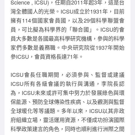
Science , ICSU)，任期自2011年起3年，這是台
o
灣全體國人的光榮。ICSU成立於1931年，目前
k
擁有114個國家會員國，以及29個科學聯盟會
員，可比擬為科學界的「聯合國」。ICSU的會
員大多數是各國最高科學研究機構，參與的科學
家們多數是義務職。中央研究院從1937年開始
參ICSU，會員資格長達71年。
ICSU會長任職期間，必須參與、監督或建議
ICSU所有各級會議的執行與溝通，李院長認
為，ICSU未來或許可集中努力於發展綠色與環
保能源、預防全球傳染性疾病、以及觀測與監督
全球暖化等等議題。多年以來，ICSU以其非政
府組織立場，靈活運用資源，不僅成功扮演國際
科學政策建言的角色，同時也順利進行洲際之間