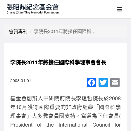
李院長2011年將接任國際科學理事會會長
會訊專刊
李院長2011年將接任國際科學理事會會長
F
T
E
2008.01.01
a
wi
m
基金會創辦人中研院前院長李遠哲院長於2008
c
tt
ail
年10月獲得國際重要的非政府組織「國際科學
e
er
理事會」大多數會員國支持，當選為下任會長(
b
President of the International Council for
o