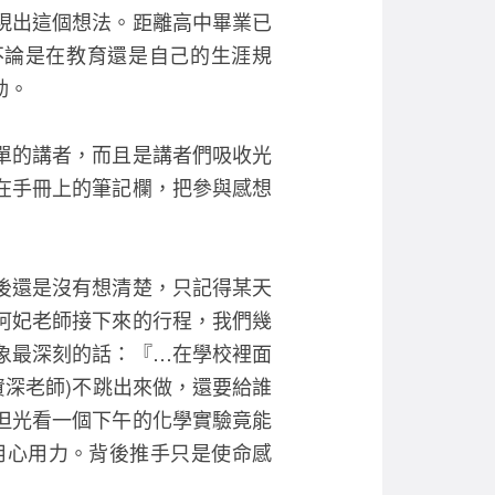
e
er
現出這個想法。距離高中畢業已
b
不論是在教育還是自己的生涯規
o
動。
o
k
單的講者，而且是講者們吸收光
在手冊上的筆記欄，把參與感想
後還是沒有想清楚，只記得某天
阿妃老師接下來的行程，我們幾
象最深刻的話：『…在學校裡面
資深老師)不跳出來做，還要給誰
但光看一個下午的化學實驗竟能
用心用力。背後推手只是使命感