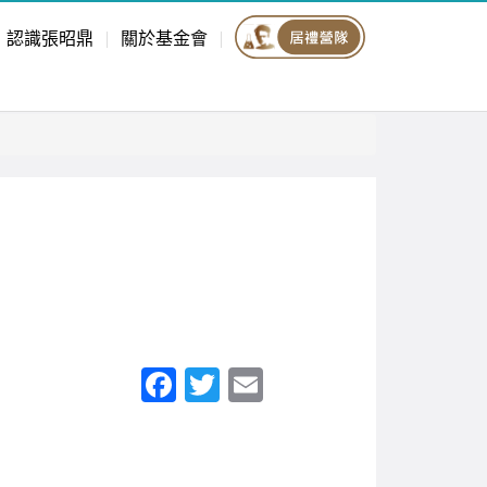
認識張昭鼎
關於基金會
F
T
E
a
wi
m
c
tt
ail