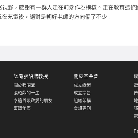
展視野，感謝有一群人走在前端作為榜樣。走在教育這條
五夜充電後，絕對是朝好老師的方向偏了不少！
認識張昭鼎教授
關於基金會
關於張昭鼎
成立緣起
電
張昭鼎的一生
成立宗旨
傳
李遠哲最敬愛的朋友
組織架構
地
事蹟年表
會訊專刊
郵
電
F