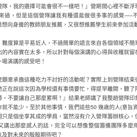
營隊，我的選擇可能會很不一樣吧！』營期間心裡不斷浮
來過，但是這個營隊讓我有種還能做很多事的感覺──
很想向身邊的教師朋友推薦，又很想推薦學生前來參加活
，難度算是平易近人，不過簡單的語言來自各個領域不簡
出的內容實在太多，所以針對每個演講的心得與收穫就留
一場演講的感受吧！
麼願意承擔這種吃力不討好的活動呢？實際上到營隊結束
她正在說這次因為學校還有事情要忙，得提早離開，聽了
師，不要讓自己那麼累啊！』結果老師講了我整趟營隊印
就不能少，至於其他事情，我們這些50 幾歲的人(意旨
間只是個坐享其成的學員，當然沒有介入營隊籌辦核心，
又講出那麼感人的話，完全可以想像整個籌備團隊多麼
以及對未來的殷殷期待吧？