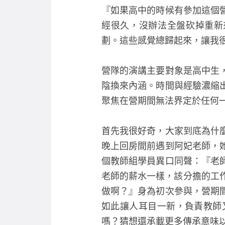
『如果高中的時候有參加這個
經很久，沒辦法全盤砍掉重新
劃。這些感覺總歸起來，讓我
營隊的演講主要對象是高中生
陰換來內涵。時間與經驗濃縮
聚焦在營期間無法界定於任何
首先我很好奇，大家到底為什
晚上回房間前遇到阿妃老師，
個教師組學員異口同聲：『老
老師的薪水一樣，該分擔的工作
做啊？』身為初次參與，營期
如此讓人耳目一新，負責教師
嗎？猜想還承載更多傳承意味