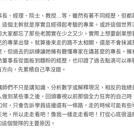
事長、經理、院士、教授…等，雖然有著不同經歷，但都
，這個主幹就是厚實且經得起考驗的專業。或許這個世界
但大家都忘了那些老闆實在少之又少。實際上想要創業想
己的專業出發。就算後來走的路不太相關，還是不會抹滅
室，但過去的訓練讓她擁有聽懂專家在講甚麼的專長，擁
助董事長從面板到麵粉的經歷，也印證了過去點滴可以串
有方向，先累積自己準沒錯。
講師們不只是講知識、分析數字或解釋現況，相反的我總
人做到某些事之後，回頭審視以前那個全力狂奔的自己時
如何，只會告訴學員這邊還有一條路，走的時候可能有些
天地，所以走走看吧！像我一樣走走看吧！打從心底很溫
加這個營隊的主要原因。