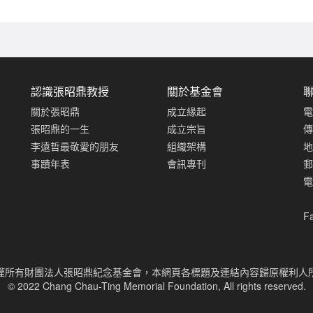
認識張昭鼎教授
關於基金會
關於張昭鼎
成立緣起
電
張昭鼎的一生
成立宗旨
傳
李遠哲最敬愛的朋友
組織架構
地
事蹟年表
會訊專刊
郵
電
F
版權所有財團法人張昭鼎紀念基金會，本網頁各標題及連結內容歸原權利人
© 2022 Chang Chau-Ting Memorial Foundation, All rights reserved.