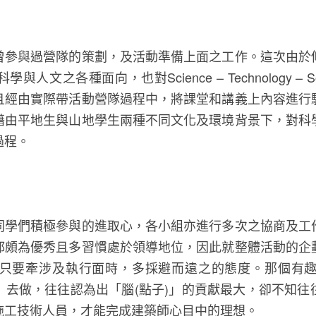
曾參與過營隊的策劃，及活動準備上面之工作。這次由於
之各種面向，也對Science – Technology – So
且經由實際帶活動營隊過程中，將課堂和講義上內容進行
藉由平地生與山地學生兩種不同文化及環境背景下，對科
過程。
同學們積極參與的進取心，各小組亦進行多次之協商及工
都頗為優秀且多習慣處於領導地位，因此就整體活動的企
只要牽涉及執行面時，多採避而遠之的態度。那個有
」去做，往往認為出「腦(點子)」的貢獻最大，卻不知往
施工技術人員，才能完成建築師心目中的理想。