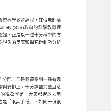
e
er
b
o
修習科學教育課程，在傅老師活
o
ciety (STS)取向的科學教育理
k
驗證，正是以一種十分科學的方
學現象的反應和探究做刺激分析
作分配，但是我觀察到一種有趣
劃與安排上，十分詳盡完整且意
趣的現象就是：大家都習於去用
往是「眼高手低」，如同一份很