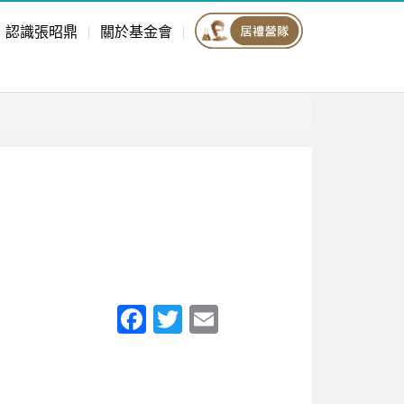
認識張昭鼎
關於基金會
F
T
E
a
wi
m
c
tt
ail