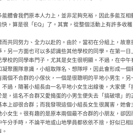
多能體會我們原本人力上，並非足夠充裕，因此多能互相
愉快，算是很「EQ」了。其實，從整個活動上有許多收
標而共同努力、全力以赴的。由於，當初在分組上，故意
爭，另一方面也可以多認識些其他學校的同學。在第一日
己學校的同學串門子，尤其是女生很明顯。不過，在中午
和凝聚團隊意識，小組取隊名、想隊呼，因此會形成一個
有兩個不合群的小傢伙，一個是很聰明的平地小男生，另
，不過，隨著小組長由一名平地小女生出線後，大家便「
於是，這名不合群又愛搗蛋的小男生便失去「搞破壞」的
基本上卻很合群；而我發現這個小組長女生很厲害，她會
地小女生。很有趣的是原本兩個最不合群的小朋友，卻因
中午分手時，不論平地或山地學員都依依不捨，好似已相
值。