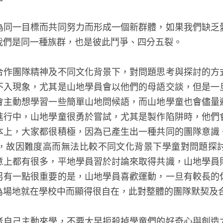
為同一目標而共同努力而形成一個新群體，如果我們缺乏
我們是同一種族群，也是彼此鬥爭、四分五裂。
合作團隊精神及不同文化背景下，對問題思考與探討的方
不入現象，尤其是山地學員會以他們的母語交談，但是一
會主動想學習一些簡單山地問候語，而山地學童也會儘量
進行中，山地學童很勇於嘗試，尤其是製作陷阱時，他們
本上，大家都很積極，因為已產生出一種共同的團隊意識
，故因難度高而無法比較不同文化背景下學童對問題探
意上都有很多，平地學員習於討論來取得共識，山地學員
另有一點很重要的是，山地學員喜歡運動，一旦有較長的
為場地就在學校中而顯得很自在，此對整體的團隊默契及
者自己主動來學，不要太早扼殺掉學童們的好奇心與創造