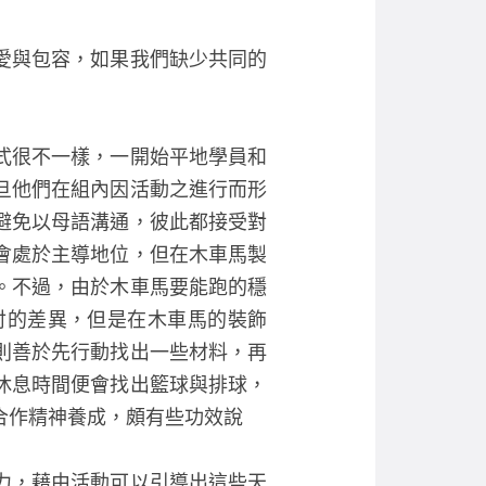
愛與包容，如果我們缺少共同的
式很不一樣，一開始平地學員和
旦他們在組內因活動之進行而形
避免以母語溝通，彼此都接受對
會處於主導地位，但在木車馬製
。不過，由於木車馬要能跑的穩
討的差異，但是在木車馬的裝飾
則善於先行動找出一些材料，再
休息時間便會找出籃球與排球，
合作精神養成，頗有些功效說
力，藉由活動可以引導出這些天