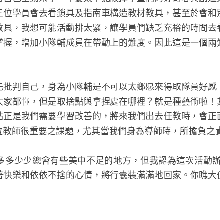
三位學員會去看鎖具及指南車構造教材教具，甚至於會和
教具，我想可能活動排太緊，讓學員們缺乏充裕的時間去
掌握，增加小隊輔成員在帶動上的難度。因此這是一個兩
先批判自己，身為小隊輔是不可以太鄉愿來得取隊員好感
大家都懂，但是取捨點與拿捏處在哪裡？就是種藝術啦！
點正是我們需要學習改善的，將來我們出去任教時，會正
位教師很重要之課題，尤其當我們身為導師時，所擔負之
多多少少總會有些美中不足的地方，但我認為這次活動辦
著快樂和依依不捨的心情，將行囊裝滿滿地回家。你瞧大