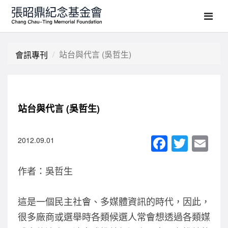
站台與代言 (吳哲生)
會訊專刊
站台與代言 (吳哲生)
F
T
E
2012.09.01
a
wi
m
作者：吳哲生
c
tt
ail
e
er
這是一個民主社會、多媒體資訊的時代，因此，
b
很多廠商或選舉時各類候選人常會想透過各類媒
o