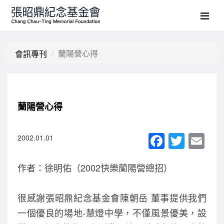
蘭陽營心得
會訊專刊
蘭陽營心得
F
T
E
2002.01.01
a
wi
m
作者：徐明佑（2002快樂蘭陽營總招）
c
tt
ail
e
er
很感謝張昭鼎紀念基金會陳朝岳 董事提供我們
b
一個優良的場地-慧燈中學，不僅風景優美，設
o