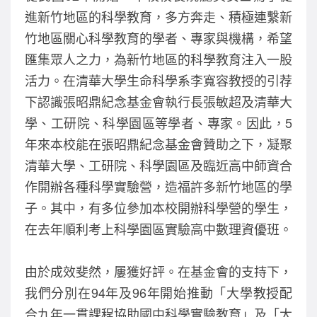
b
進新竹地區的科學教育，多方奔走、積極連繫新
o
竹地區關心科學教育的學者、專家與機構，希望
o
匯集眾人之力，為新竹地區的科學教育注入一股
k
活力。在清華大學生命科學系李寬容教授的引荐
下認識張昭鼎紀念基金會執行長張敏超及清華大
學、工研院、科學園區等學者、專家。因此，5
年來本校能在張昭鼎紀念基金會贊助之下，凝聚
清華大學、工研院、科學園區及臨近高中師資合
作開辦各種科學實驗營，造福許多新竹地區的學
子。其中，有多位參加本校開辦科學營的學生，
在去年順利考上科學園區實驗高中數理資優班。
由於成效斐然，屢獲好評。在基金會的支持下，
我們分別在94年及96年開始推動「大學教授配
合九年一貫課程協助國中科學實驗教育」及「大