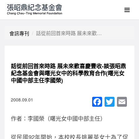
話從前回首來時路 展未來歡喜慶豐收-談張昭鼎紀念基金會與曙光女中的科學教育合作(曙光女中國中部主任李國榮)
會訊專刊
話從前回首來時路 展未來歡喜慶豐收-談張昭鼎
紀念基金會與曙光女中的科學教育合作(曙光女
中國中部主任李國榮)
F
T
E
2008.09.01
a
wi
m
作者：李國榮（曙光女中國中部主任）
c
tt
ail
e
er
從民國92年開始，本校校長姚麗英女士為了促