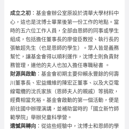
：基金會辦公室原設於清華大學材料中
成立之初
心，這也是沈博士畢業後第一份工作的地點。當
時的五六位工作人員，全部由恩師的同事或學生
組成，包括擔任董事長的廖俊臣教授、執行長的
張敏超先生（也是恩師的學生）。眾人皆是義務
幫忙，讓基金會得以順利運作，沈博士則負責財
務管理，連他的夫人也加入擔任專職秘書 。
：基金會初期主要仰賴永豐餘的何壽
財源與啟動
川董事長、宏益纖維的陳宏正董事、以及大亞電
線電纜的沈氏家族（恩師夫人的親戚）等捐款，
經費相當充裕。基金會啟動的第一個活動，便是
前往國中辦理演講，並補助當時的「國立新竹師
範學院」舉辦兒童科學營。
：從這些經驗中，沈博士和恩師的學
遺憾與轉向