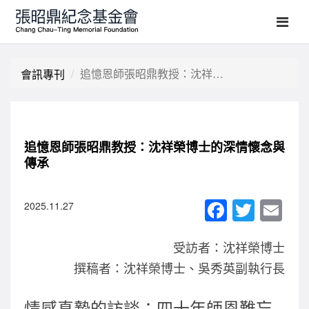
追憶恩師張昭鼎教授：沈祥榮博士的深情懷念與傳承
會訊專刊
追憶恩師張昭鼎教授：沈祥榮博士的深情懷念與
傳承
F
T
E
2025.11.27
a
wi
m
受訪者：沈祥榮博士
c
tt
ail
撰稿者：沈祥榮博士、吳秀英副執行長
e
er
b
情感真摯的訪談：四十年師恩難忘