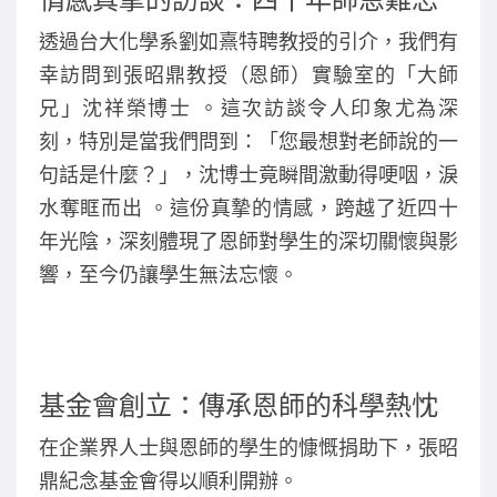
o
透過台大化學系劉如熹特聘教授的引介，我們有
o
幸訪問到張昭鼎教授（恩師）實驗室的「大師
k
兄」沈祥榮博士 。這次訪談令人印象尤為深
刻，特別是當我們問到：「您最想對老師說的一
句話是什麼？」，沈博士竟瞬間激動得哽咽，淚
水奪眶而出 。這份真摯的情感，跨越了近四十
年光陰，深刻體現了恩師對學生的深切關懷與影
響，至今仍讓學生無法忘懷。
基金會創立：傳承恩師的科學熱忱
在企業界人士與恩師的學生的慷慨捐助下，張昭
鼎紀念基金會得以順利開辦。