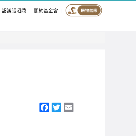
認識張昭鼎
關於基金會
F
T
E
a
wi
m
c
tt
ail