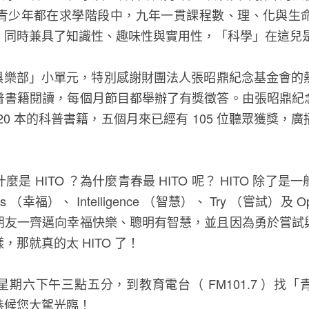
青少年都在求學階段中，九年一貫課程數、理、化與生
，同時兼具了知識性、趣味性與實用性，「科學」在這兒
科學俱樂部」小單元，特別感謝財團法人張昭鼎紀念基金會
普書籍閱讀，每個月節目都舉辦了有獎徵答。由張昭鼎紀
20 本的科普書籍，五個月來已經有 105 位聽眾獲獎，
是 HITO ？為什麼青春最 HITO 呢？ HITO 除了
 （幸福）、 Intelligence （智慧）、 Try （嘗試）及 O
朋友一齊邁向幸福快樂、聰明有智慧，並且因為勇於嘗試
那就真的太 HITO 了！
個星期六下午三點五分，到教育電台（ FM101.7 ）找「青
恭候您大駕光臨！