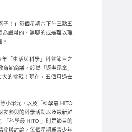
e
er
b
o
是燕子！」每個星期六下午三點五
o
人認為嚴肅的、無聊的或是難以理
k
裡。
近五年「生活與科學」科普節目之
教育館商議，毅然「返老還童」
大大的挑戰！現在，五個月過去
部」等小單元，以及「科學最 HITO
年朋友參與的科學活動以及最新鮮
「科學最 HITO 」則是節目的
情參與討論，每個星期爲青少年