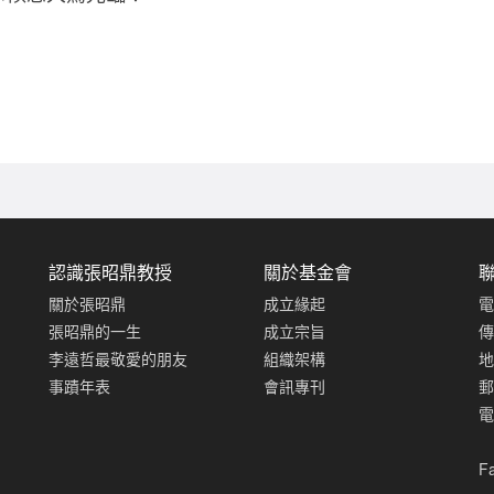
認識張昭鼎教授
關於基金會
關於張昭鼎
成立緣起
電
張昭鼎的一生
成立宗旨
傳
李遠哲最敬愛的朋友
組織架構
地
事蹟年表
會訊專刊
郵
電
F