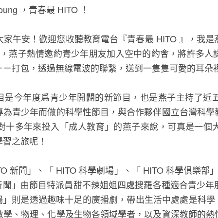
oung ，青春最 HITO ！
家午安！歡迎您收聽教育電台『青春最 HITO 』，我
的頻道中，燕子熱情邀約青少年朋友加入空中的約會，將許多
ㄧㄧ打包，透過無線電波的聯繫，送到一隻隻可愛的耳朵
』節目是今年度爲青少年開闢的新節目，也是燕子主持了
專為青少年而做的科學性節目，與合作夥伴國立台灣科學
對十多年來投入「成人教育」的燕子來說，可真是一個
學習之旅呢！
ITO 新聞」、「 HITO 科學劇場」、「 HITO 科學俱樂
O 新聞」由節目特派員甜不辣姐姐四處搜羅各種適合青少
劇場」則是透過趣味十足的廣播劇，帶出生活中處處是科學；
數學、物理、化學及生物各領域學者，以及資深教師的熱