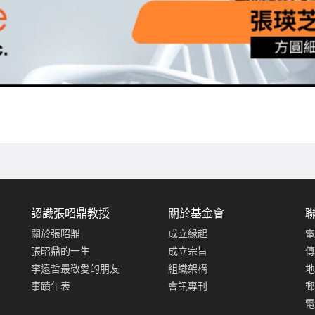
認識張昭鼎教授
關於基金會
關於張昭鼎
成立緣起
電
張昭鼎的一生
成立宗旨
傳
李遠哲最敬愛的朋友
組織架構
地
事蹟年表
會訊專刊
郵
電