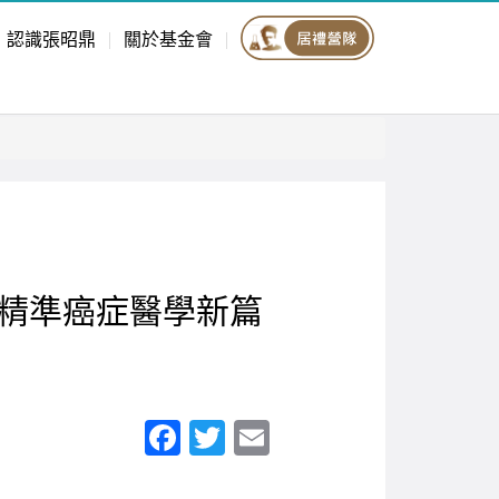
認識張昭鼎
關於基金會
精準癌症醫學新篇
F
T
E
a
wi
m