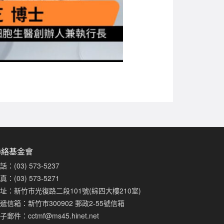
聯絡基金會
話：(03) 573-5237
真：(03) 573-5271
址：新竹市光復路二段101號(綜四大樓210室)
遞信箱：新竹市300902 郵政2-55號信箱
子郵件：
cctmf@ms45.hinet.net