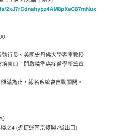
events/2xJ7rCdnahypz4AM8pXeC87mNux
00
兼執行長、美國史丹佛大學客座教授
官培養皿：開啟精準癌症醫學新篇章
 名額滿為止，報名系統會自動關閉。
A）
樓之4 (近捷運南京復興7號出口)