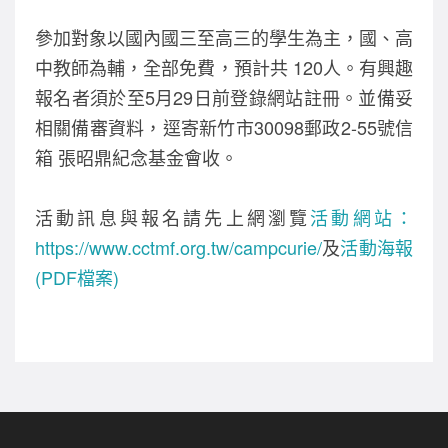
o
參加對象以國內國三至高三的學生為主，國、高
k
中教師為輔，全部免費，預計共 120人。有興趣
報名者須於至5月29日前登錄網站註冊。並備妥
相關備審資料，逕寄新竹市30098郵政2-55號信
箱 張昭鼎紀念基金會收。
活動訊息與報名請先上網瀏覽
活動網站：
https://www.cctmf.org.tw/campcurie/
及
活動海報
(PDF檔案)