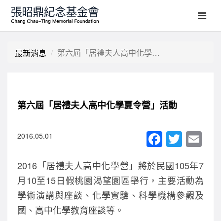
第六屆「居禮夫人高中化學夏令營」活動
最新消息
第六屆「居禮夫人高中化學夏令營」活動
F
T
E
2016.05.01
a
wi
m
2016「居禮夫人高中化學營」將於民國105年7
c
tt
ail
月10至15日假桃園渴望園區舉行，主要活動為
e
er
學術演講與座談、化學實驗、科學機構參觀及
b
國、高中化學教育座談等。
o