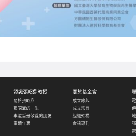
認識張昭鼎教授
關於基金會
關於張昭鼎
成立緣起
電
張昭鼎的一生
成立宗旨
傳
李遠哲最敬愛的朋友
組織架構
地
事蹟年表
會訊專刊
郵
電