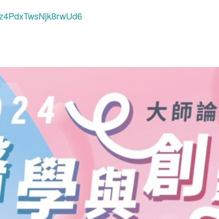
le/z4PdxTwsNjk8rwUd6