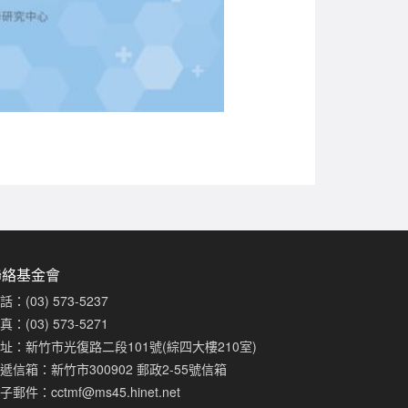
聯絡基金會
話：(03) 573-5237
真：(03) 573-5271
址：新竹市光復路二段101號(綜四大樓210室)
遞信箱：新竹市300902 郵政2-55號信箱
子郵件：
cctmf@ms45.hinet.net