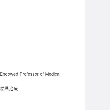
owed Professor of Medical
症精準治療