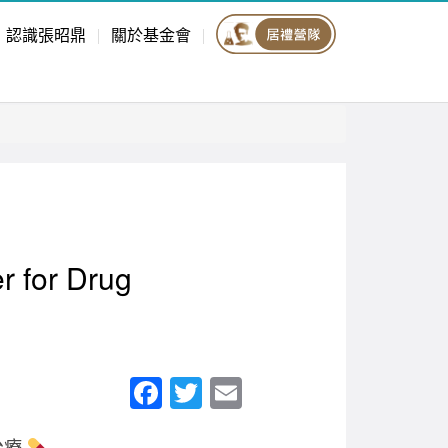
認識張昭鼎
關於基金會
for Drug
F
T
E
a
wi
m
治療