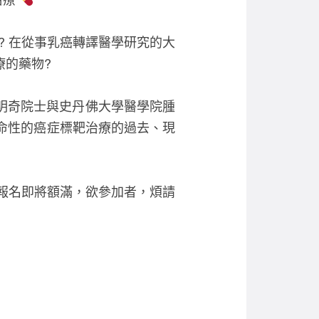
c
tt
ail
e
er
? 在從事乳癌轉譯醫學研究的大
b
療的藥物?
o
o
明奇院士與史丹佛大學醫學院腫
k
命性的癌症標靶治療的過去、現
報名即將額滿，欲參加者，煩請