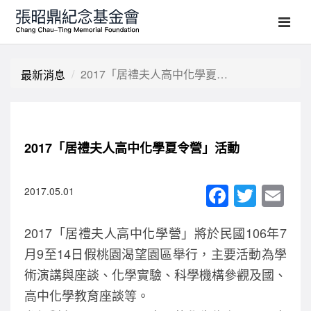
2017「居禮夫人高中化學夏令營」活動
最新消息
2017「居禮夫人高中化學夏令營」活動
F
T
E
2017.05.01
a
wi
m
2017「居禮夫人高中化學營」將於民國106年7
c
tt
ail
月9至14日假桃園渴望園區舉行，主要活動為學
e
er
術演講與座談、化學實驗、科學機構參觀及國、
b
高中化學教育座談等。
o