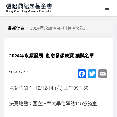
2024年永續發展–創意發想競賽 獲獎名單
最新消息
2024年永續發展–創意發想競賽 獲獎名單
F
T
E
2024.12.17
a
wi
m
決賽時間：112/12/14 (六) 上午09：30
c
tt
ail
e
er
決賽地點：國立清華大學化學館115會議室
b
o