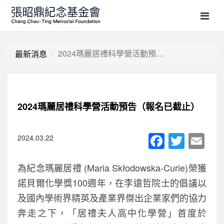
2024瑪麗居禮科學營活動預告（報名已截止）
最新消息
2024瑪麗居禮科學營活動預告（報名已截止）
F
T
E
2024.03.22
a
wi
m
為紀念瑪麗居禮 (Maria Skłodowska-Curie)榮獲
c
tt
ail
諾貝爾化學獎100週年，在李遠哲院士的倡議以
e
er
及國內學術界精英及產業界傑出企業家們的協力
b
奔走之下，「居禮夫人高中化學營」首度於
o