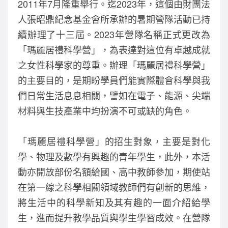
2011年7月隆重舉行。迄2023年，這個由財團法
o
人張昭鼎紀念基金會所承辦的暑期營隊活動已持
k
續辦理了十三屆。2023年營隊名稱正式更改為
「瑪麗居禮科學營」，為表達對這位有卓越成就
之女性科學家的尊重。辦理「瑪麗居禮科學營」
的主要目的，是期盼學員們能實際體會科學與我
們日常生活息息相關，譬如在電子、能源、尖端
材料與生技產業中均扮演不可或缺的角色。
「瑪麗居禮科學營」的招生對象，主要是對化
學、物理及數學有興趣的青年學生，此外，本活
動亦開放部份名額給國、高中教師參加，期使站
在第一線之科學相關領域教師們有創新的思維，
將生活中的科學新知及其有趣的一面介紹給學
生，進而提升教學品質與學生學習成效。在營隊