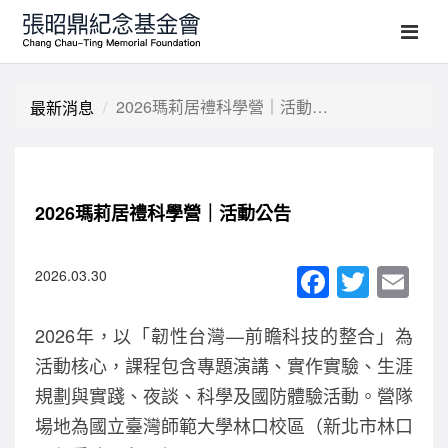
2026瑪莉居禮科學營｜活動公告
最新消息
2026瑪莉居禮科學營｜活動公告
F
T
E
2026.03.30
a
wi
m
2026年，以「韌性台灣—前瞻科技的整合」為
c
tt
ail
活動核心，課程包含專題演講、實作實驗、生涯
e
er
規劃與實踐、夜談、科學及國防體驗活動。營隊
b
場地為國立臺灣師範大學林口校區（新北市林口
o